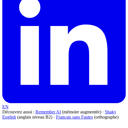
EN
Découvrez aussi :
Remember AI
(mémoire augmentée) ·
Shaky
English
(anglais niveau B2) ·
Français sans Fautes
(orthographe)