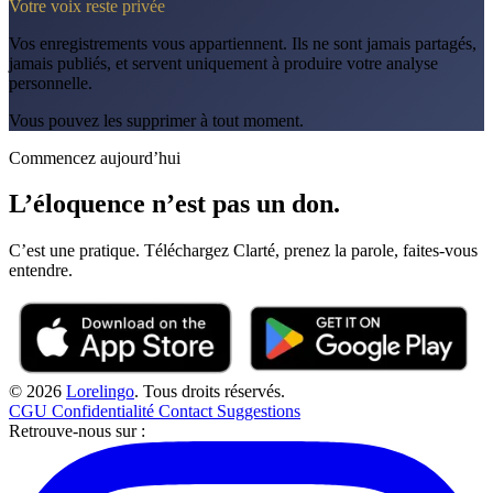
Votre voix reste privée
Vos enregistrements vous appartiennent. Ils ne sont jamais partagés,
jamais publiés, et servent uniquement à produire votre analyse
personnelle.
Vous pouvez les supprimer à tout moment.
Commencez aujourd’hui
L’éloquence n’est pas un don.
C’est une pratique. Téléchargez Clarté, prenez la parole, faites-vous
entendre.
© 2026
Lorelingo
. Tous droits réservés.
CGU
Confidentialité
Contact
Suggestions
Retrouve-nous sur :